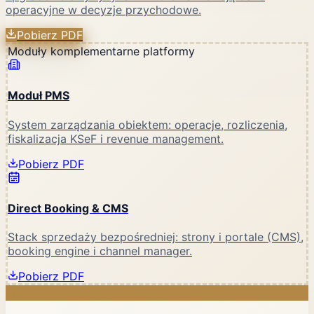
operacyjne w decyzje przychodowe.
Pobierz PDF
Moduły komplementarne platformy
Moduł PMS
System zarządzania obiektem: operacje, rozliczenia,
fiskalizacja KSeF i revenue management.
Pobierz PDF
Direct Booking & CMS
Stack sprzedaży bezpośredniej: strony i portale (CMS),
booking engine i channel manager.
Pobierz PDF
Live Report Catalog