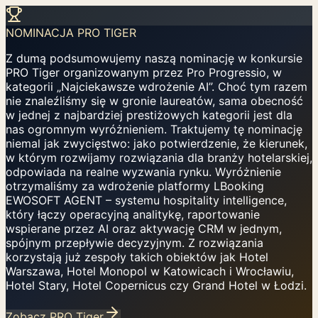
NOMINACJA PRO TIGER
Z dumą podsumowujemy naszą nominację w konkursie
PRO Tiger organizowanym przez Pro Progressio, w
kategorii „Najciekawsze wdrożenie AI”. Choć tym razem
nie znaleźliśmy się w gronie laureatów, sama obecność
w jednej z najbardziej prestiżowych kategorii jest dla
nas ogromnym wyróżnieniem. Traktujemy tę nominację
niemal jak zwycięstwo: jako potwierdzenie, że kierunek,
w którym rozwijamy rozwiązania dla branży hotelarskiej,
odpowiada na realne wyzwania rynku. Wyróżnienie
otrzymaliśmy za wdrożenie platformy LBooking
EWOSOFT AGENT – systemu hospitality intelligence,
który łączy operacyjną analitykę, raportowanie
wspierane przez AI oraz aktywację CRM w jednym,
spójnym przepływie decyzyjnym. Z rozwiązania
korzystają już zespoły takich obiektów jak Hotel
Warszawa, Hotel Monopol w Katowicach i Wrocławiu,
Hotel Stary, Hotel Copernicus czy Grand Hotel w Łodzi.
Zobacz PRO Tiger