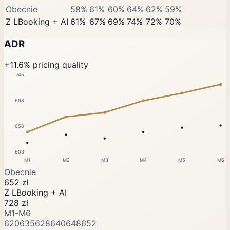
Obecnie
58%
61%
60%
64%
62%
59%
Z LBooking + AI
61%
67%
69%
74%
72%
70%
ADR
+11.6% pricing quality
745
698
650
603
M1
M2
M3
M4
M5
M6
Obecnie
652 zł
Z LBooking + AI
728 zł
M1-M6
620
635
628
640
648
652