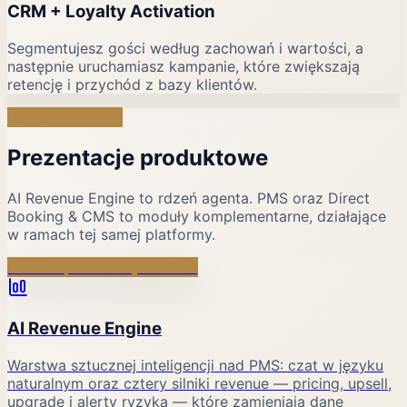
CRM + Loyalty Activation
Segmentujesz gości według zachowań i wartości, a
następnie uruchamiasz kampanie, które zwiększają
retencję i przychód z bazy klientów.
Jedna platforma
Prezentacje produktowe
AI Revenue Engine to rdzeń agenta. PMS oraz Direct
Booking & CMS to moduły komplementarne, działające
w ramach tej samej platformy.
Główna prezentacja · rdzeń
AI Revenue Engine
Warstwa sztucznej inteligencji nad PMS: czat w języku
naturalnym oraz cztery silniki revenue — pricing, upsell,
upgrade i alerty ryzyka — które zamieniają dane