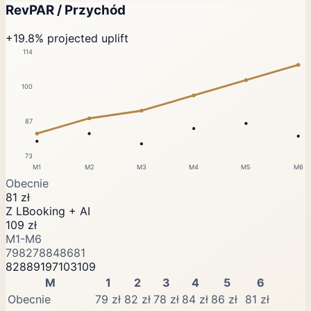
RevPAR / Przychód
+19.8% projected uplift
114
100
87
73
M1
M2
M3
M4
M5
M6
Obecnie
81 zł
Z LBooking + AI
109 zł
M1-M6
79
82
78
84
86
81
82
88
91
97
103
109
M
1
2
3
4
5
6
Obecnie
79 zł
82 zł
78 zł
84 zł
86 zł
81 zł