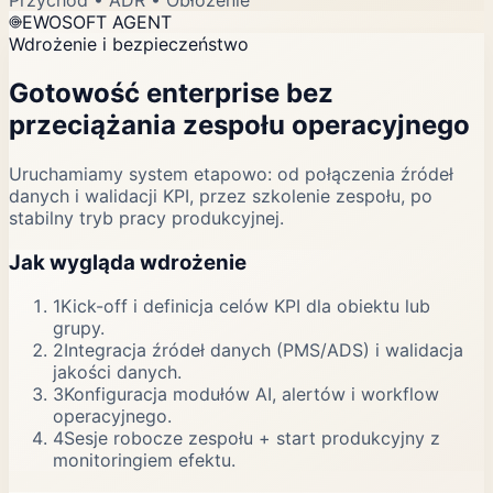
Przychód • ADR • Obłożenie
EWOSOFT AGENT
Wdrożenie i bezpieczeństwo
Gotowość enterprise bez
przeciążania zespołu operacyjnego
Uruchamiamy system etapowo: od połączenia źródeł
danych i walidacji KPI, przez szkolenie zespołu, po
stabilny tryb pracy produkcyjnej.
Jak wygląda wdrożenie
1
Kick-off i definicja celów KPI dla obiektu lub
grupy.
2
Integracja źródeł danych (PMS/ADS) i walidacja
jakości danych.
3
Konfiguracja modułów AI, alertów i workflow
operacyjnego.
4
Sesje robocze zespołu + start produkcyjny z
monitoringiem efektu.