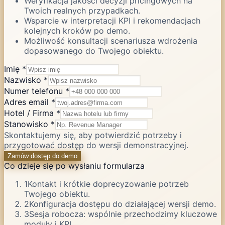
Weryfikacja jakości decyzji pricingowych na
Twoich realnych przypadkach.
Wsparcie w interpretacji KPI i rekomendacjach
kolejnych kroków po demo.
Możliwość konsultacji scenariusza wdrożenia
dopasowanego do Twojego obiektu.
Website
Imię *
Nazwisko *
Numer telefonu *
Adres email *
Hotel / Firma *
Stanowisko *
Skontaktujemy się, aby potwierdzić potrzeby i
przygotować dostęp do wersji demonstracyjnej.
Zamów dostęp do demo
Co dzieje się po wysłaniu formularza
1
Kontakt i krótkie doprecyzowanie potrzeb
Twojego obiektu.
2
Konfiguracja dostępu do działającej wersji demo.
3
Sesja robocza: wspólnie przechodzimy kluczowe
moduły i KPI.