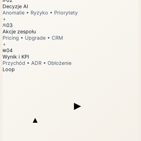
02
Decyzje AI
Anomalie • Ryzyko • Priorytety
03
Akcje zespołu
Pricing • Upgrade • CRM
04
Wynik i KPI
Przychód • ADR • Obłożenie
Loop