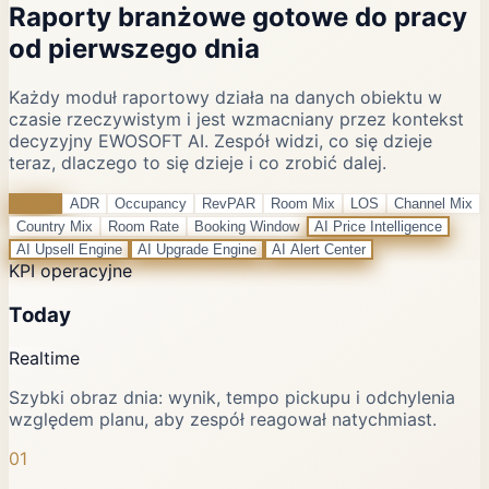
Raporty branżowe gotowe do pracy
od pierwszego dnia
Każdy moduł raportowy działa na danych obiektu w
czasie rzeczywistym i jest wzmacniany przez kontekst
decyzyjny EWOSOFT AI. Zespół widzi, co się dzieje
teraz, dlaczego to się dzieje i co zrobić dalej.
Today
ADR
Occupancy
RevPAR
Room Mix
LOS
Channel Mix
Country Mix
Room Rate
Booking Window
AI Price Intelligence
AI Upsell Engine
AI Upgrade Engine
AI Alert Center
KPI operacyjne
Today
Realtime
Szybki obraz dnia: wynik, tempo pickupu i odchylenia
względem planu, aby zespół reagował natychmiast.
01