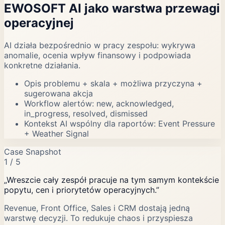
EWOSOFT AI jako warstwa przewagi
operacyjnej
AI działa bezpośrednio w pracy zespołu: wykrywa
anomalie, ocenia wpływ finansowy i podpowiada
konkretne działania.
Opis problemu + skala + możliwa przyczyna +
sugerowana akcja
Workflow alertów: new, acknowledged,
in_progress, resolved, dismissed
Kontekst AI wspólny dla raportów: Event Pressure
+ Weather Signal
Case Snapshot
1
/
5
„Wreszcie cały zespół pracuje na tym samym kontekście
popytu, cen i priorytetów operacyjnych.”
Revenue, Front Office, Sales i CRM dostają jedną
warstwę decyzji. To redukuje chaos i przyspiesza