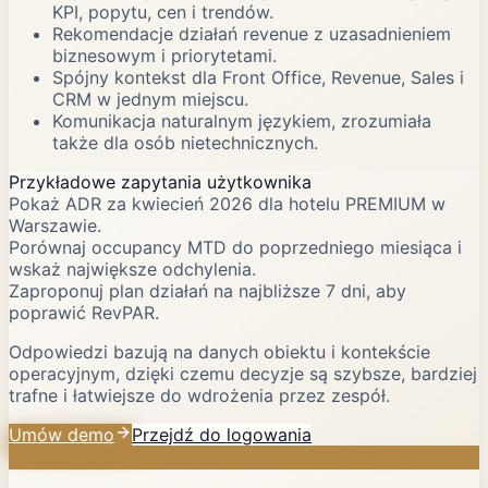
KPI, popytu, cen i trendów.
Rekomendacje działań revenue z uzasadnieniem
biznesowym i priorytetami.
Spójny kontekst dla Front Office, Revenue, Sales i
CRM w jednym miejscu.
Komunikacja naturalnym językiem, zrozumiała
także dla osób nietechnicznych.
Przykładowe zapytania użytkownika
Pokaż ADR za kwiecień 2026 dla hotelu PREMIUM w
Warszawie.
Porównaj occupancy MTD do poprzedniego miesiąca i
wskaż największe odchylenia.
Zaproponuj plan działań na najbliższe 7 dni, aby
poprawić RevPAR.
Odpowiedzi bazują na danych obiektu i kontekście
operacyjnym, dzięki czemu decyzje są szybsze, bardziej
trafne i łatwiejsze do wdrożenia przez zespół.
Umów demo
Przejdź do logowania
Warstwa AI