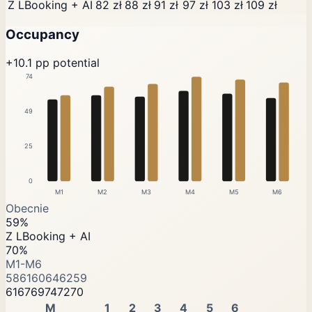
Z LBooking + AI
82 zł
88 zł
91 zł
97 zł
103 zł
109 zł
Occupancy
+10.1 pp potential
74
49
25
0
M1
M2
M3
M4
M5
M6
Obecnie
59%
Z LBooking + AI
70%
M1-M6
58
61
60
64
62
59
61
67
69
74
72
70
M
1
2
3
4
5
6