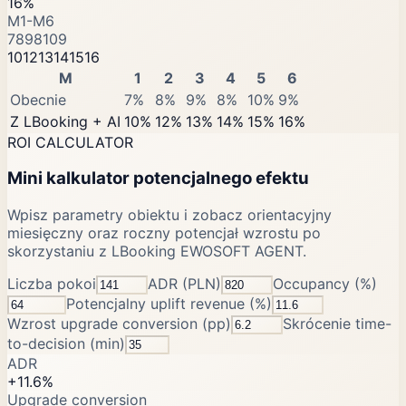
16%
M1-M6
7
8
9
8
10
9
10
12
13
14
15
16
M
1
2
3
4
5
6
Obecnie
7%
8%
9%
8%
10%
9%
Z LBooking + AI
10%
12%
13%
14%
15%
16%
ROI CALCULATOR
Mini kalkulator potencjalnego efektu
Wpisz parametry obiektu i zobacz orientacyjny
miesięczny oraz roczny potencjał wzrostu po
skorzystaniu z LBooking EWOSOFT AGENT.
Liczba pokoi
ADR (PLN)
Occupancy (%)
Potencjalny uplift revenue (%)
Wzrost upgrade conversion (pp)
Skrócenie time-
to-decision (min)
ADR
+
11.6
%
Upgrade conversion