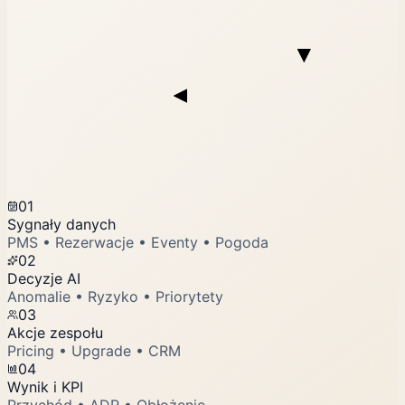
01
Sygnały danych
PMS • Rezerwacje • Eventy • Pogoda
02
Decyzje AI
Anomalie • Ryzyko • Priorytety
03
Akcje zespołu
Pricing • Upgrade • CRM
04
Wynik i KPI