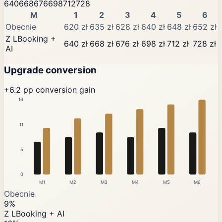
640
668
676
698
712
728
M
1
2
3
4
5
6
Obecnie
620 zł
635 zł
628 zł
640 zł
648 zł
652 zł
Z LBooking +
640 zł
668 zł
676 zł
698 zł
712 zł
728 zł
AI
Upgrade conversion
+6.2 pp conversion gain
16
11
5
0
M1
M2
M3
M4
M5
M6
Obecnie
9%
Z LBooking + AI