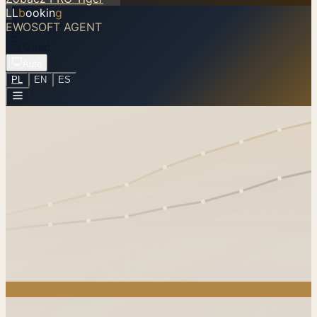
L
L
b
ookin
g
EWOSOFT AGENT
Gość
Auto
PL
EN
ES
EWOSOFT Hospitality Intelligence