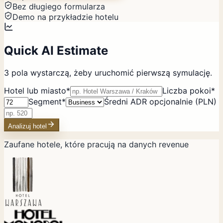
Bez długiego formularza
Demo na przykładzie hotelu
Quick AI Estimate
3 pola wystarczą, żeby uruchomić pierwszą symulację.
Website
Hotel lub miasto
*
Liczba pokoi
*
Segment
*
Średni ADR opcjonalnie
(
PLN
)
Analizuj hotel
Zaufane hotele, które pracują na danych revenue