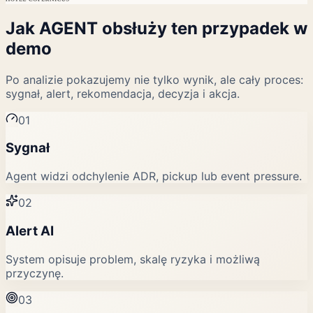
Jak AGENT obsłuży ten przypadek w
demo
Po analizie pokazujemy nie tylko wynik, ale cały proces:
sygnał, alert, rekomendacja, decyzja i akcja.
0
1
Sygnał
Agent widzi odchylenie ADR, pickup lub event pressure.
0
2
Alert AI
System opisuje problem, skalę ryzyka i możliwą
przyczynę.
0
3