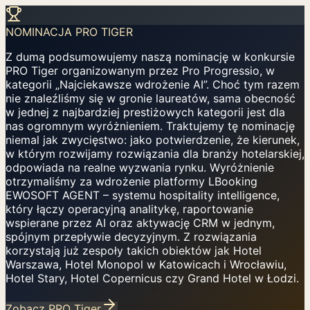
NOMINACJA PRO TIGER
Z dumą podsumowujemy naszą nominację w konkursie
PRO Tiger organizowanym przez Pro Progressio, w
kategorii „Najciekawsze wdrożenie AI”. Choć tym razem
nie znaleźliśmy się w gronie laureatów, sama obecność
w jednej z najbardziej prestiżowych kategorii jest dla
nas ogromnym wyróżnieniem. Traktujemy tę nominację
niemal jak zwycięstwo: jako potwierdzenie, że kierunek,
w którym rozwijamy rozwiązania dla branży hotelarskiej,
odpowiada na realne wyzwania rynku. Wyróżnienie
otrzymaliśmy za wdrożenie platformy LBooking
EWOSOFT AGENT – systemu hospitality intelligence,
który łączy operacyjną analitykę, raportowanie
wspierane przez AI oraz aktywację CRM w jednym,
spójnym przepływie decyzyjnym. Z rozwiązania
korzystają już zespoły takich obiektów jak Hotel
Warszawa, Hotel Monopol w Katowicach i Wrocławiu,
Hotel Stary, Hotel Copernicus czy Grand Hotel w Łodzi.
Zobacz PRO Tiger