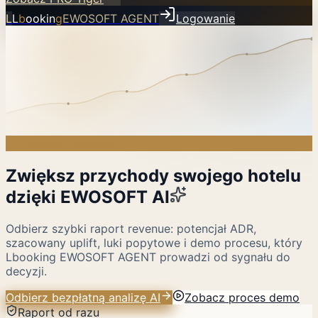
L
L
b
ookin
g
EWOSOFT AGENT
Logowanie
AI Revenue Analysis
Zwiększ przychody swojego hotelu
dzięki EWOSOFT AI
Odbierz szybki raport revenue: potencjał ADR,
szacowany uplift, luki popytowe i demo procesu, który
Lbooking EWOSOFT AGENT prowadzi od sygnału do
decyzji.
Odbierz bezpłatną analizę AI
Zobacz proces demo
Raport od razu